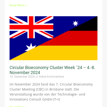
Read More »
Circular Bioeconomy Cluster Week ´24 – 4.-8.
November 2024
10. Dezember 2024
Keine Kommentare
Im November 2024 fand das 7. Circular Bioeconomy
Cluster Meeting (CBC) in Brisbane statt. Die
Veranstaltung wurde von der Technologie- und
Innovations Consult GmbH (T+I)
Read More »